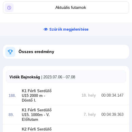
Aktuális futamok
Szűrők megjelenítése
Összes eredmény
Vidék Bajnokság
| 2023.07.06 - 07.08
K1 Férfi Serdülő
18. hely
00:08:34.147
188.
U15 2000 m
-
Döntő I.
K1 Férfi Serdülő
7. hely
00:04:39.363
89.
U15. 1000m
- V.
Előfutam
K2 Férfi Serdülő