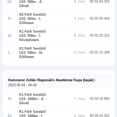
8. hely
00:02:04.353
64.
U15. 500m
- A
Döntő
K2 Férfi Serdülő
4. hely
00:02:06.464
37.
U15. 500m
- I.
Előfutam
K1 Férfi Serdülő
8. hely
00:02:20.314
20.
U15. 500m
- I.
Középfutam
K1 Férfi Serdülő
3. hely
00:02:15.309
3.
U15. 500m
- III.
Előfutam
Kammerer Zoltán Regionális Akadémiai Kupa (kajak)
|
2023.06.04 - 06.04
K1 Férfi Serdülő
7. hely
00:04:18.800
29.
U15. 1000m
- A
Döntő
K1 Férfi Serdülő
2. hely
00:04:25.310
20.
U15. 1000m
- I.