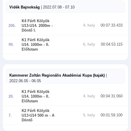
Vidék Bajnokság
| 2022.07.08 - 07.10
K4 Férfi Kölyök
4. hely
00:07:33.433
206.
U13-U14. 2000m
-
Döntő I.
K1 Férfi Kölyök
6. hely
00:04:53.115
99.
U14. 1000m
- II.
Előfutam
Kammerer Zoltán Regionális Akadémiai Kupa (kajak)
|
2022.06.05 - 06.05
K1 Férfi Kölyök
4. hely
00:04:31.060
28.
U14. 1000m
- II.
Előfutam
K2 Férfi Kölyök
5. hely
00:01:59.100
7.
U13-U14 500 m
- A
Döntő