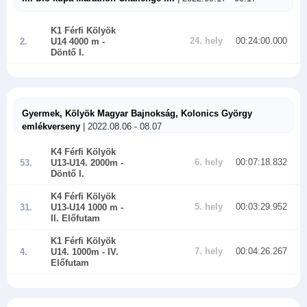
K1 Férfi Kölyök
24. hely
00:24:00.000
2.
U14 4000 m
-
Döntő I.
Gyermek, Kölyök Magyar Bajnokság, Kolonics György
emlékverseny
| 2022.08.06 - 08.07
K4 Férfi Kölyök
6. hely
00:07:18.832
53.
U13-U14. 2000m
-
Döntő I.
K4 Férfi Kölyök
5. hely
00:03:29.952
31.
U13-U14 1000 m
-
II. Előfutam
K1 Férfi Kölyök
7. hely
00:04:26.267
4.
U14. 1000m
- IV.
Előfutam