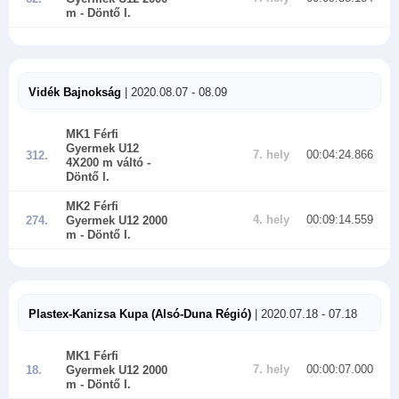
m
- Döntő I.
Vidék Bajnokság
| 2020.08.07 - 08.09
MK1 Férfi
Gyermek U12
7. hely
00:04:24.866
312.
4X200 m váltó
-
Döntő I.
MK2 Férfi
4. hely
00:09:14.559
274.
Gyermek U12 2000
m
- Döntő I.
Plastex-Kanizsa Kupa (Alsó-Duna Régió)
| 2020.07.18 - 07.18
MK1 Férfi
7. hely
00:00:07.000
18.
Gyermek U12 2000
m
- Döntő I.