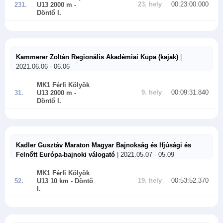
23. hely
00:23:00.000
231.
U13 2000 m
-
Döntő I.
Kammerer Zoltán Regionális Akadémiai Kupa (kajak)
|
2021.06.06 - 06.06
MK1 Férfi Kölyök
9. hely
00:09:31.840
31.
U13 2000 m
-
Döntő I.
Kadler Gusztáv Maraton Magyar Bajnokság és Ifjúsági és
Felnőtt Európa-bajnoki válogató
| 2021.05.07 - 05.09
MK1 Férfi Kölyök
19. hely
00:53:52.370
52.
U13 10 km
- Döntő
I.