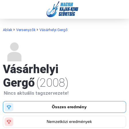
MAGYAR
KAJAK-KENU
SZÖVETSÉG
Ablak
Versenyzők
Vásárhelyi Gergő
Vásárhelyi
Gergő
(2008)
Nincs aktuális tagszervezete!
Összes eredmény
Nemzetközi eredmények