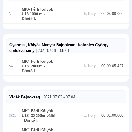
MK4 Férfi Kölyök
5. hely
00:05:00.000
6.
U13 1000 m
-
Döntő I.
Gyermek, Kölyök Magyar Bajnokság, Kolonics György
emlékverseny
| 2021.07.31 - 08.01
MK4 Férfi Kölyök
6. hely
00:09:05.427
54.
U13. 2000m
-
Döntő I.
Vidék Bajnokság
| 2021.07.02 - 07.04
MK1 Férfi Kölyök
1. hely
00:01:00.000
282.
U13. 3X200m váltó
- Döntő I.
MK1 Férfi Kölyök