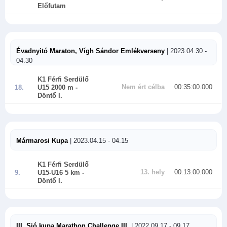
Előfutam
Évadnyitó Maraton, Vígh Sándor Emlékverseny
| 2023.04.30 -
04.30
K1 Férfi Serdülő
Nem ért célba
00:35:00.000
18.
U15 2000 m
-
Döntő I.
Mármarosi Kupa
| 2023.04.15 - 04.15
K1 Férfi Serdülő
13. hely
00:13:00.000
9.
U15-U16 5 km
-
Döntő I.
III. Sió kupa Marathon Challenge III.
| 2022.09.17 - 09.17