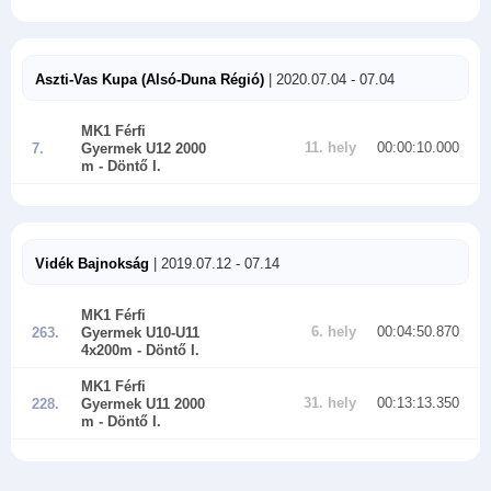
Aszti-Vas Kupa (Alsó-Duna Régió)
| 2020.07.04 - 07.04
MK1 Férfi
11. hely
00:00:10.000
7.
Gyermek U12 2000
m
- Döntő I.
Vidék Bajnokság
| 2019.07.12 - 07.14
MK1 Férfi
6. hely
00:04:50.870
263.
Gyermek U10-U11
4x200m
- Döntő I.
MK1 Férfi
31. hely
00:13:13.350
228.
Gyermek U11 2000
m
- Döntő I.