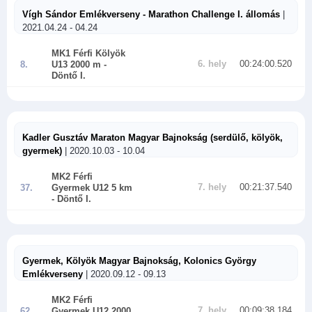
Vígh Sándor Emlékverseny - Marathon Challenge I. állomás
|
2021.04.24 - 04.24
MK1 Férfi Kölyök
6. hely
00:24:00.520
8.
U13 2000 m
-
Döntő I.
Kadler Gusztáv Maraton Magyar Bajnokság (serdülő, kölyök,
gyermek)
| 2020.10.03 - 10.04
MK2 Férfi
7. hely
00:21:37.540
37.
Gyermek U12 5 km
- Döntő I.
Gyermek, Kölyök Magyar Bajnokság, Kolonics György
Emlékverseny
| 2020.09.12 - 09.13
MK2 Férfi
7. hely
00:09:38.184
62.
Gyermek U12 2000