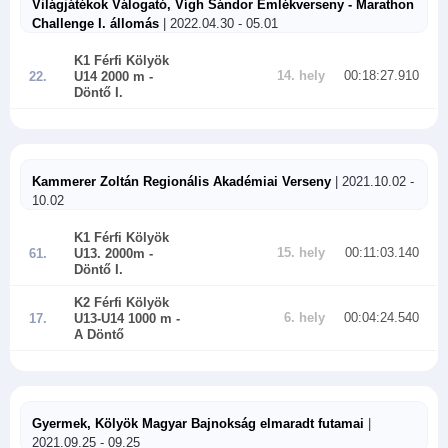
Világjátékok Válogató, Vígh Sándor Emlékverseny - Marathon
Challenge I. állomás
| 2022.04.30 - 05.01
K1 Férfi Kölyök
14. hely
00:18:27.910
22.
U14 2000 m
-
Döntő I.
Kammerer Zoltán Regionális Akadémiai Verseny
| 2021.10.02 -
10.02
K1 Férfi Kölyök
15. hely
00:11:03.140
61.
U13. 2000m
-
Döntő I.
K2 Férfi Kölyök
6. hely
00:04:24.540
17.
U13-U14 1000 m
-
A Döntő
Gyermek, Kölyök Magyar Bajnokság elmaradt futamai
|
2021.09.25 - 09.25