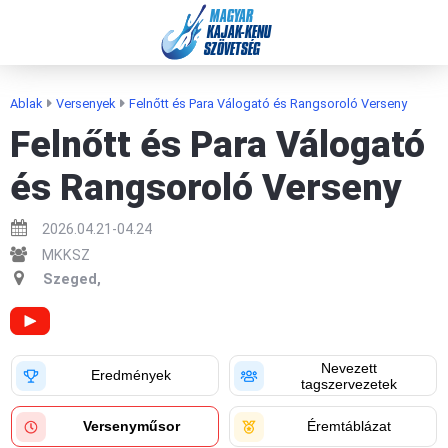
MAGYAR
KAJAK-KENU
SZÖVETSÉG
Ablak
Versenyek
Felnőtt és Para Válogató és Rangsoroló Verseny
Felnőtt és Para Válogató
és Rangsoroló Verseny
2026.04.21-04.24
MKKSZ
Szeged,
Nevezett
Eredmények
tagszervezetek
Versenyműsor
Éremtáblázat