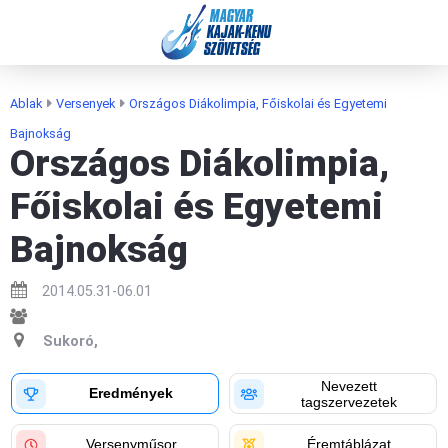
MAGYAR
KAJAK-KENU
SZÖVETSÉG
Ablak
Versenyek
Országos Diákolimpia, Főiskolai és Egyetemi
Bajnokság
Országos Diákolimpia,
Főiskolai és Egyetemi
Bajnokság
2014.05.31-06.01
Sukoró,
Nevezett
Eredmények
tagszervezetek
Versenyműsor
Éremtáblázat