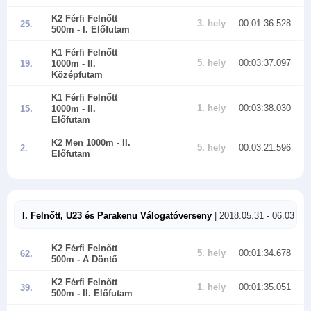
K2 Férfi Felnőtt
3. hely
00:01:36.528
25.
500m
- I. Előfutam
K1 Férfi Felnőtt
5. hely
00:03:37.097
19.
1000m
- II.
Középfutam
K1 Férfi Felnőtt
1. hely
00:03:38.030
15.
1000m
- II.
Előfutam
K2 Men 1000m
- II.
5. hely
00:03:21.596
2.
Előfutam
I. Felnőtt, U23 és Parakenu Válogatóverseny
| 2018.05.31 - 06.03
K2 Férfi Felnőtt
5. hely
00:01:34.678
62.
500m
- A Döntő
K2 Férfi Felnőtt
1. hely
00:01:35.051
39.
500m
- II. Előfutam