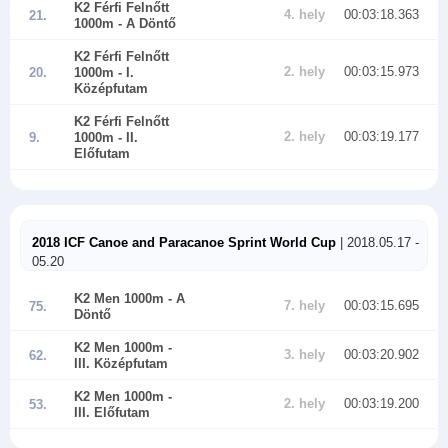
K2 Férfi Felnőtt
4. hely
00:03:18.363
21.
1000m
- A Döntő
K2 Férfi Felnőtt
2. hely
00:03:15.973
20.
1000m
- I.
Középfutam
K2 Férfi Felnőtt
2. hely
00:03:19.177
9.
1000m
- II.
Előfutam
2018 ICF Canoe and Paracanoe Sprint World Cup
| 2018.05.17 -
05.20
K2 Men 1000m
- A
7. hely
00:03:15.695
75.
Döntő
K2 Men 1000m
-
3. hely
00:03:20.902
62.
III. Középfutam
K2 Men 1000m
-
2. hely
00:03:19.200
53.
III. Előfutam