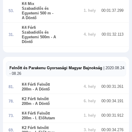
K4 Mix
Szabadidős és
1. hely
00:01:37.299
53.
Egyetemi 500 m
-
A Döntő
K4 Férfi
Szabadidős és
4. hely
00:01:32.113
31.
Egyetemi 500m
- A
Döntő
Felnőtt és Parakenu Gyorsasági Magyar Bajnokság
| 2020.08.24
- 08.26
K4 Férfi Felnőtt
4. hely
00:00:31.261
81.
200m
- A Döntő
K2 Férfi felnőtt
6. hely
00:00:34.191
78.
200m
- A Döntő
K4 Férfi Felnőtt
1. hely
00:00:31.912
73.
200m
- I. Előfutam
K2 Férfi felnőtt
3. hely
00:00:34.276
69.