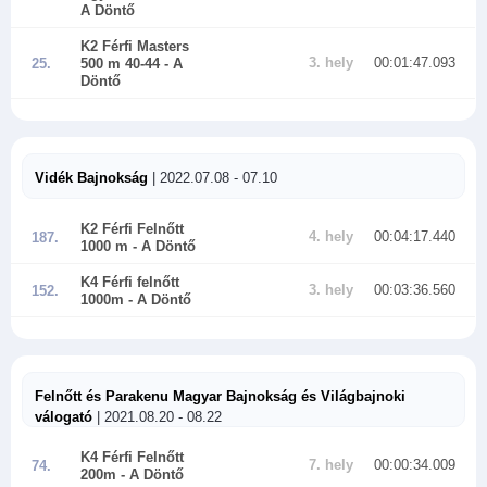
A Döntő
K2 Férfi Masters
3. hely
00:01:47.093
25.
500 m 40-44
- A
Döntő
Vidék Bajnokság
| 2022.07.08 - 07.10
K2 Férfi Felnőtt
4. hely
00:04:17.440
187.
1000 m
- A Döntő
K4 Férfi felnőtt
3. hely
00:03:36.560
152.
1000m
- A Döntő
Felnőtt és Parakenu Magyar Bajnokság és Világbajnoki
válogató
| 2021.08.20 - 08.22
K4 Férfi Felnőtt
7. hely
00:00:34.009
74.
200m
- A Döntő