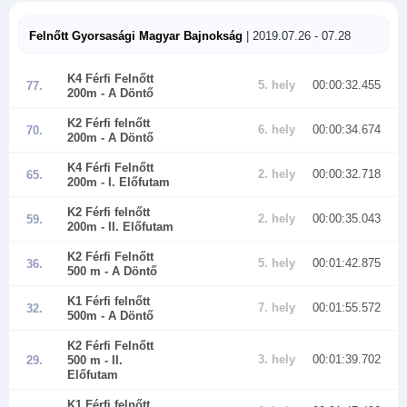
Felnőtt Gyorsasági Magyar Bajnokság
| 2019.07.26 - 07.28
K4 Férfi Felnőtt
5. hely
00:00:32.455
77.
200m
- A Döntő
K2 Férfi felnőtt
6. hely
00:00:34.674
70.
200m
- A Döntő
K4 Férfi Felnőtt
2. hely
00:00:32.718
65.
200m
- I. Előfutam
K2 Férfi felnőtt
2. hely
00:00:35.043
59.
200m
- II. Előfutam
K2 Férfi Felnőtt
5. hely
00:01:42.875
36.
500 m
- A Döntő
K1 Férfi felnőtt
7. hely
00:01:55.572
32.
500m
- A Döntő
K2 Férfi Felnőtt
3. hely
00:01:39.702
29.
500 m
- II.
Előfutam
K1 Férfi felnőtt