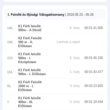
I. Felnőtt és Ifjúsági Válogatóverseny
| 2019.05.23 - 05.26
K1 Férfi felnőtt
8. hely
00:01:41.500
146.
500m
- A Döntő
K2 Férfi Felnőtt
Lekéste a rajtot
144.
500 m
- II.
Előfutam
K1 Férfi felnőtt
2. hely
00:01:40.150
133.
500m
- I.
Középfutam
K1 Férfi felnőtt
1. hely
00:01:43.477
114.
500m
- I. Előfutam
K2 Férfi Felnőtt
4. hely
00:03:23.920
91.
1000 m
- I.
Előfutam
K1 Férfi felnőtt
4. hely
00:01:19.434
7.
400m
- III.
Előfutam