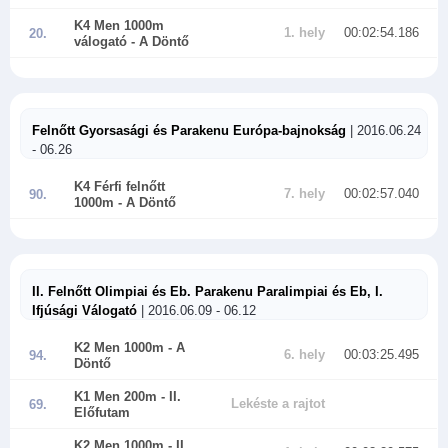
K4 Men 1000m
1. hely
00:02:54.186
20.
válogató
- A Döntő
Felnőtt Gyorsasági és Parakenu Európa-bajnokság
| 2016.06.24
- 06.26
K4 Férfi felnőtt
7. hely
00:02:57.040
90.
1000m
- A Döntő
II. Felnőtt Olimpiai és Eb. Parakenu Paralimpiai és Eb, I.
Ifjúsági Válogató
| 2016.06.09 - 06.12
K2 Men 1000m
- A
6. hely
00:03:25.495
94.
Döntő
K1 Men 200m
- II.
Lekéste a rajtot
69.
Előfutam
K2 Men 1000m
- II.