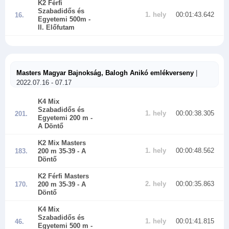
K2 Férfi
Szabadidős és
1. hely
00:01:43.642
16.
Egyetemi 500m
-
II. Előfutam
Masters Magyar Bajnokság, Balogh Anikó emlékverseny
|
2022.07.16 - 07.17
K4 Mix
Szabadidős és
1. hely
00:00:38.305
201.
Egyetemi 200 m
-
A Döntő
K2 Mix Masters
1. hely
00:00:48.562
183.
200 m 35-39
- A
Döntő
K2 Férfi Masters
2. hely
00:00:35.863
170.
200 m 35-39
- A
Döntő
K4 Mix
Szabadidős és
1. hely
00:01:41.815
46.
Egyetemi 500 m
-