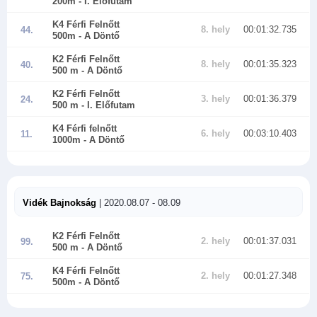
200m
- I. Előfutam
K4 Férfi Felnőtt
8. hely
00:01:32.735
44.
500m
- A Döntő
K2 Férfi Felnőtt
8. hely
00:01:35.323
40.
500 m
- A Döntő
K2 Férfi Felnőtt
3. hely
00:01:36.379
24.
500 m
- I. Előfutam
K4 Férfi felnőtt
6. hely
00:03:10.403
11.
1000m
- A Döntő
Vidék Bajnokság
| 2020.08.07 - 08.09
K2 Férfi Felnőtt
2. hely
00:01:37.031
99.
500 m
- A Döntő
K4 Férfi Felnőtt
2. hely
00:01:27.348
75.
500m
- A Döntő