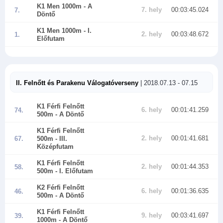
K1 Men 1000m
- A
7. hely
00:03:45.024
7.
Döntő
K1 Men 1000m
- I.
2. hely
00:03:48.672
1.
Előfutam
II. Felnőtt és Parakenu Válogatóverseny
| 2018.07.13 - 07.15
K1 Férfi Felnőtt
6. hely
00:01:41.259
74.
500m
- A Döntő
K1 Férfi Felnőtt
2. hely
00:01:41.681
67.
500m
- III.
Középfutam
K1 Férfi Felnőtt
2. hely
00:01:44.353
58.
500m
- I. Előfutam
K2 Férfi Felnőtt
6. hely
00:01:36.635
46.
500m
- A Döntő
K1 Férfi Felnőtt
9. hely
00:03:41.697
39.
1000m
- A Döntő