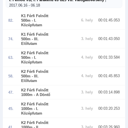
2017.06.16 - 06.18
K1 Férfi Felnőtt
6. hely
00:01:45.053
82.
500m
- I.
Középfutam
K1 Férfi Felnőtt
3. hely
00:01:43.050
74.
500m
- III.
Előfutam
K2 Férfi Felnőtt
4. hely
00:01:33.584
63.
500m
- I.
Középfutam
K2 Férfi Felnőtt
4. hely
00:01:45.853
58.
500m
- III.
Előfutam
K2 Férfi Felnőtt
3. hely
00:03:14.898
47.
1000m
- A Döntő
K2 Férfi Felnőtt
3. hely
00:03:20.253
45.
1000m
- I.
Középfutam
K2 Férfi Felnőtt
3. hely
00:03:26.960
41.
1000m
- II.