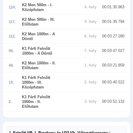
K2 Men 500m
- I.
4. hely
00:01:30.963
124.
Középfutam
K2 Men 500m
- III.
4. hely
00:01:35.794
117.
Előfutam
K2 Men 1000m
- A
6. hely
00:03:27.280
112.
Döntő
K1 Férfi Felnőtt
7. hely
00:03:47.027
94.
1000m
- A Döntő
K2 Men 1000m
- II.
1. hely
00:03:21.859
48.
Előfutam
K1 Férfi Felnőtt
2. hely
00:03:40.522
19.
1000m
- III.
Középfutam
K1 Férfi Felnőtt
3. hely
00:03:52.132
2.
1000m
- II.
Előfutam
I. Felnőtt VB, I. Parakenu és U23 Vb. Válogatóverseny
|