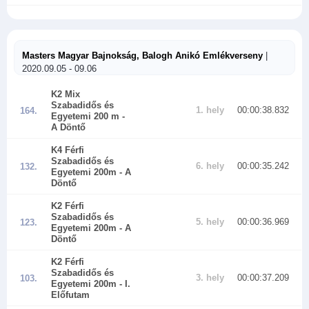
Masters Magyar Bajnokság, Balogh Anikó Emlékverseny
|
2020.09.05 - 09.06
K2 Mix
Szabadidős és
1. hely
00:00:38.832
164.
Egyetemi 200 m
-
A Döntő
K4 Férfi
Szabadidős és
6. hely
00:00:35.242
132.
Egyetemi 200m
- A
Döntő
K2 Férfi
Szabadidős és
5. hely
00:00:36.969
123.
Egyetemi 200m
- A
Döntő
K2 Férfi
Szabadidős és
3. hely
00:00:37.209
103.
Egyetemi 200m
- I.
Előfutam