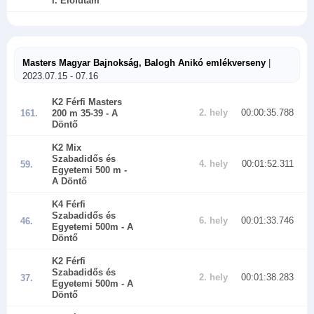
I. Előfutam
Masters Magyar Bajnokság, Balogh Anikó emlékverseny
|
2023.07.15 - 07.16
K2 Férfi Masters
2. hely
00:00:35.788
161.
200 m 35-39
- A
Döntő
K2 Mix
Szabadidős és
4. hely
00:01:52.311
59.
Egyetemi 500 m
-
A Döntő
K4 Férfi
Szabadidős és
6. hely
00:01:33.746
46.
Egyetemi 500m
- A
Döntő
K2 Férfi
Szabadidős és
2. hely
00:01:38.283
37.
Egyetemi 500m
- A
Döntő