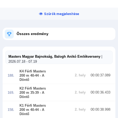
Szűrők megjelenítése
Összes eredmény
Masters Magyar Bajnokság, Balogh Anikó Emlékverseny
|
2026.07.18 - 07.19
K4 Férfi Masters
2. hely
00:00:37.089
188.
200 m 40-44
- A
Döntő
K2 Férfi Masters
2. hely
00:00:36.433
169.
200 m 35-39
- A
Döntő
K1 Férfi Masters
2. hely
00:00:38.998
158.
200 m 40-44
- A
Döntő