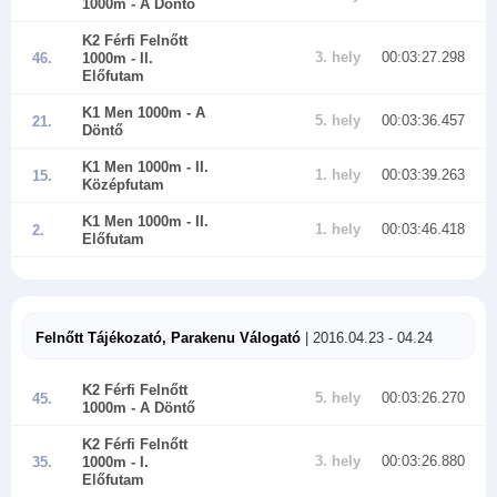
1000m
- A Döntő
K2 Férfi Felnőtt
3. hely
00:03:27.298
46.
1000m
- II.
Előfutam
K1 Men 1000m
- A
5. hely
00:03:36.457
21.
Döntő
K1 Men 1000m
- II.
1. hely
00:03:39.263
15.
Középfutam
K1 Men 1000m
- II.
1. hely
00:03:46.418
2.
Előfutam
Felnőtt Tájékozató, Parakenu Válogató
| 2016.04.23 - 04.24
K2 Férfi Felnőtt
5. hely
00:03:26.270
45.
1000m
- A Döntő
K2 Férfi Felnőtt
3. hely
00:03:26.880
35.
1000m
- I.
Előfutam