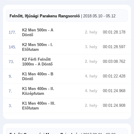
Felnőtt, Ifjúsági Parakenu Rangsoroló
| 2018.05.10 - 05.12
K2 Men 500m
- A
2. hely
00:01:28.178
177.
Döntő
K2 Men 500m
- I.
3. hely
00:01:28.597
145.
Előfutam
K2 Férfi Felnőtt
2. hely
00:03:08.762
73.
1000m
- A Döntő
K1 Men 400m
- B
4. hely
00:01:22.428
9.
Döntő
K1 Men 400m
- II.
4. hely
00:01:24.968
7.
Középfutam
K1 Men 400m
- III.
2. hely
00:01:24.908
3.
Előfutam