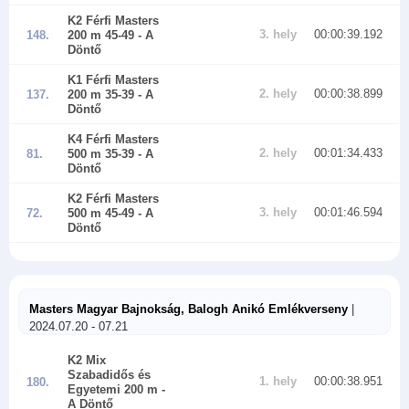
K2 Férfi Masters
3. hely
00:00:39.192
148.
200 m 45-49
- A
Döntő
K1 Férfi Masters
2. hely
00:00:38.899
137.
200 m 35-39
- A
Döntő
K4 Férfi Masters
2. hely
00:01:34.433
81.
500 m 35-39
- A
Döntő
K2 Férfi Masters
3. hely
00:01:46.594
72.
500 m 45-49
- A
Döntő
Masters Magyar Bajnokság, Balogh Anikó Emlékverseny
|
2024.07.20 - 07.21
K2 Mix
Szabadidős és
1. hely
00:00:38.951
180.
Egyetemi 200 m
-
A Döntő