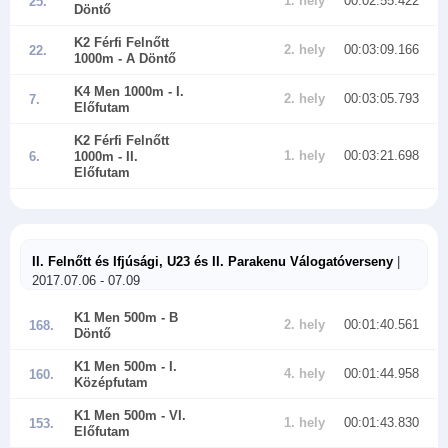
1. hely
00:02:55.422
25.
Döntő
K2 Férfi Felnőtt
2. hely
00:03:09.166
22.
1000m
- A Döntő
K4 Men 1000m
- I.
2. hely
00:03:05.793
7.
Előfutam
K2 Férfi Felnőtt
1. hely
00:03:21.698
6.
1000m
- II.
Előfutam
II. Felnőtt és Ifjúsági, U23 és II. Parakenu Válogatóverseny
|
2017.07.06 - 07.09
K1 Men 500m
- B
2. hely
00:01:40.561
168.
Döntő
K1 Men 500m
- I.
4. hely
00:01:44.958
160.
Középfutam
K1 Men 500m
- VI.
1. hely
00:01:43.830
153.
Előfutam