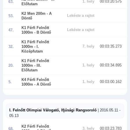
1. hely
00:03:20.575
63.
Előfutam
K2 Men 200m
- A
Lekéste a rajtot
53.
Döntő
K1 Férfi Felnőtt
Lekéste a rajtot
47.
1000m
- B Döntő
K1 Férfi Felnőtt
7. hely
00:03:35.273
32.
1000m
- I.
Középfutam
K1 Férfi Felnőtt
1. hely
00:03:34.895
20.
1000m
- III.
Előfutam
K4 Férfi Felnőtt
1. hely
00:03:00.162
5.
1000m
- A Döntő
I. Felnőtt Olimpiai Válogató, Ifjúsági Rangsoroló
| 2016.05.11 -
05.13
K2 Férfi Felnőtt
3. hely
00:03:23.783
68.