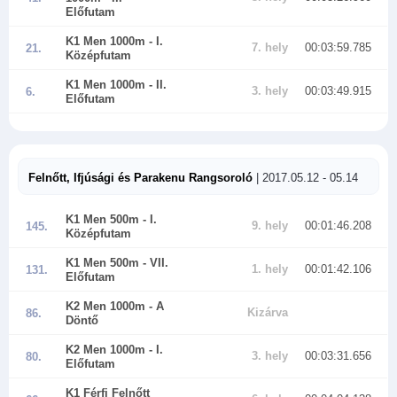
Előfutam
K1 Men 1000m
- I.
7. hely
00:03:59.785
21.
Középfutam
K1 Men 1000m
- II.
3. hely
00:03:49.915
6.
Előfutam
Felnőtt, Ifjúsági és Parakenu Rangsoroló
| 2017.05.12 - 05.14
K1 Men 500m
- I.
9. hely
00:01:46.208
145.
Középfutam
K1 Men 500m
- VII.
1. hely
00:01:42.106
131.
Előfutam
K2 Men 1000m
- A
Kizárva
86.
Döntő
K2 Men 1000m
- I.
3. hely
00:03:31.656
80.
Előfutam
K1 Férfi Felnőtt