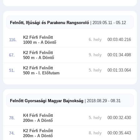
Felnőtt, Ifjúsági és Parakenu Rangsoroló
| 2019.05.11 - 05.12
K2 Férfi Felnőtt
6. hely
00:03:40.216
116.
1000 m
- A Döntő
K2 Férfi Felnőtt
9. hely
00:01:34.498
67.
500 m
- A Döntő
K2 Férfi Felnőtt
5. hely
00:01:33.064
51.
500 m
- I. Előfutam
Felnőtt Gyorsasági Magyar Bajnokság
| 2018.08.29 - 08.31
K4 Férfi Felnőtt
5. hely
00:00:32.430
78.
200m
- A Döntő
K2 Férfi Felnőtt
8. hely
00:00:35.443
74.
200m
- A Döntő