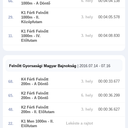
6. hely
00:04:04.138
66.
1000m
- A Döntő
K1 Férfi Felnőtt
3. hely
00:04:05.578
29.
1000m
- II.
Középfutam
K1 Férfi Felnőtt
3. hely
00:04:08.830
11.
1000m
- IV.
Előfutam
Felnőtt Gyorsasági Magyar Bajnokság
| 2016.07.14 - 07.16
K4 Férfi Felnőtt
3. hely
00:00:33.677
68.
200m
- A Döntő
K2 Férfi Felnőtt
6. hely
00:00:36.299
65.
200m
- A Döntő
K2 Férfi Felnőtt
3. hely
00:00:36.627
48.
200m
- II. Előfutam
K1 Men 1000m
- II.
Lekéste a rajtot
22.
Előfutam