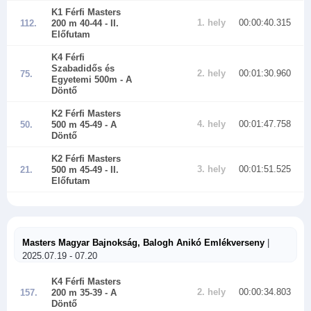
K1 Férfi Masters
1. hely
00:00:40.315
112.
200 m 40-44
- II.
Előfutam
K4 Férfi
Szabadidős és
2. hely
00:01:30.960
75.
Egyetemi 500m
- A
Döntő
K2 Férfi Masters
4. hely
00:01:47.758
50.
500 m 45-49
- A
Döntő
K2 Férfi Masters
3. hely
00:01:51.525
21.
500 m 45-49
- II.
Előfutam
Masters Magyar Bajnokság, Balogh Anikó Emlékverseny
|
2025.07.19 - 07.20
K4 Férfi Masters
2. hely
00:00:34.803
157.
200 m 35-39
- A
Döntő