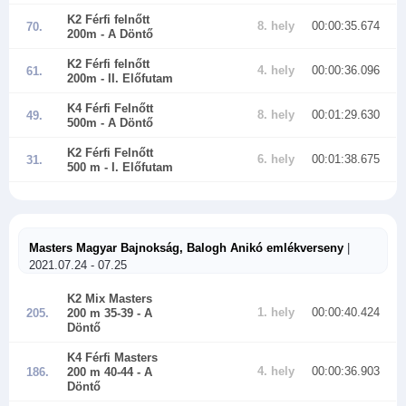
K2 Férfi felnőtt
8. hely
00:00:35.674
70.
200m
- A Döntő
K2 Férfi felnőtt
4. hely
00:00:36.096
61.
200m
- II. Előfutam
K4 Férfi Felnőtt
8. hely
00:01:29.630
49.
500m
- A Döntő
K2 Férfi Felnőtt
6. hely
00:01:38.675
31.
500 m
- I. Előfutam
Masters Magyar Bajnokság, Balogh Anikó emlékverseny
|
2021.07.24 - 07.25
K2 Mix Masters
1. hely
00:00:40.424
205.
200 m 35-39
- A
Döntő
K4 Férfi Masters
4. hely
00:00:36.903
186.
200 m 40-44
- A
Döntő