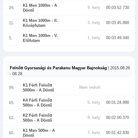
K1 Men 1000m
- A
9. hely
00:03:52.730
29.
Döntő
K1 Men 1000m
- II.
3. hely
00:03:45.890
11.
Középfutam
K1 Men 1000m
- V.
1. hely
00:03:49.340
5.
Előfutam
Felnőtt Gyorsasági és Parakenu Magyar Bajnokság
| 2015.08.26
- 08.28
K1 Férfi Felnőtt
Nem indult
99.
5000m
- A Döntő
K4 Férfi Felnőtt
6. hely
00:01:24.890
65.
500m
- A Döntő
K2 Férfi Felnőtt
9. hely
00:02:00.370
62.
500m
- A Döntő
K1 Men 500m
- A
7. hely
00:01:42.830
60.
Döntő