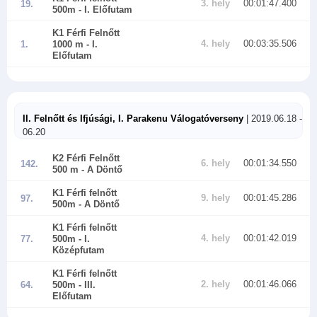
3. hely
00:01:47.400
19.
500m
- I. Előfutam
K1 Férfi Felnőtt
4. hely
00:03:35.506
1.
1000 m
- I.
Előfutam
II. Felnőtt és Ifjúsági, I. Parakenu Válogatóverseny
| 2019.06.18 -
06.20
K2 Férfi Felnőtt
6. hely
00:01:34.550
142.
500 m
- A Döntő
K1 Férfi felnőtt
9. hely
00:01:45.286
97.
500m
- A Döntő
K1 Férfi felnőtt
4. hely
00:01:42.019
77.
500m
- I.
Középfutam
K1 Férfi felnőtt
2. hely
00:01:46.066
64.
500m
- III.
Előfutam