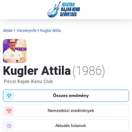
MAGYAR
KAJAK-KENU
SZÖVETSÉG
Ablak
Versenyzők
Kugler Attila
Kugler Attila
(1986)
Pécsi Kajak-Kenu Club
Összes eredmény
Nemzetközi eredmények
Aktuális futamok