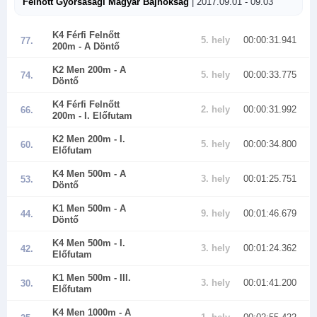
Felnőtt Gyorsasági Magyar Bajnokság
| 2017.09.01 - 09.03
K4 Férfi Felnőtt
5. hely
00:00:31.941
77.
200m
- A Döntő
K2 Men 200m
- A
5. hely
00:00:33.775
74.
Döntő
K4 Férfi Felnőtt
2. hely
00:00:31.992
66.
200m
- I. Előfutam
K2 Men 200m
- I.
5. hely
00:00:34.800
60.
Előfutam
K4 Men 500m
- A
3. hely
00:01:25.751
53.
Döntő
K1 Men 500m
- A
9. hely
00:01:46.679
44.
Döntő
K4 Men 500m
- I.
3. hely
00:01:24.362
42.
Előfutam
K1 Men 500m
- III.
3. hely
00:01:41.200
30.
Előfutam
K4 Men 1000m
- A